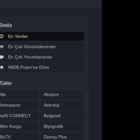
Sırala
En Yeniler
En Çok Görüntülenenler
En Çok Yorumlananlar
IMDB Puanı'na Göre
Türler
Aile
Aksiyon
Animasyon
Astroloji
beIN CONNECT
Belgesel
Bilim Kurgu
Biyografik
BluTV
Disney Plus