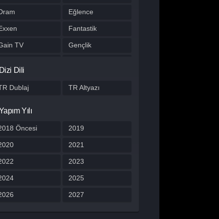
Dram
Eğlence
Exxen
Fantastik
Gain TV
Gençlik
Gerilim
Gizem
Dizi Dili
HBO Max
Hulu
TR Dublaj
TR Altyazı
Japon Dizisi
Komedi
Yapım Yılı
Kore Dizileri
Kore Yapımı
Korku
2018 Öncesi
Macera
2019
Müzik
2020
Müzikal
2021
Netflix
2022
Otomobil
2023
Polisiye
2024
Prime Video
2025
Program
2026
Reality
2027
Romantik
Savaş