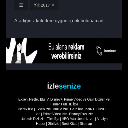
Yıl:
2017
Aradığınız kriterlere uygun içerik bulunamadı.
İzle
senize
Exxen, Netflix, BluTV, Disney+, Prime Video ve Gain Dizileri ve
Filmleri Full HD İzle
Netflix İzle
|
Exxen İzle
|
BluTV İzle
|
Gain İzle
|
beIN CONNECT
İzle
|
Prime Video İzle
|
Disney Plus İzle
Ücretsiz Dizi İzle
|
Türk İfşa
|
HBO Max Ücretsiz İzle
|
Antalya
Haber
|
Gibi İzle
|
Sesli Kitap
|
Sitemap