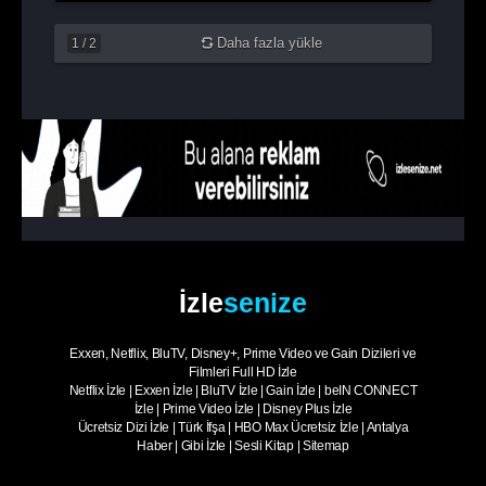
Daha fazla yükle
1
/
2
İzle
senize
Exxen, Netflix, BluTV, Disney+, Prime Video ve Gain Dizileri ve
Filmleri Full HD İzle
Netflix İzle
|
Exxen İzle
|
BluTV İzle
|
Gain İzle
|
beIN CONNECT
İzle
|
Prime Video İzle
|
Disney Plus İzle
Ücretsiz Dizi İzle
|
Türk İfşa
|
HBO Max Ücretsiz İzle
|
Antalya
Haber
|
Gibi İzle
|
Sesli Kitap
|
Sitemap