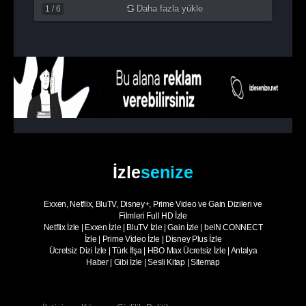
Daha fazla yükle
1
/
6
İzle
senize
Exxen, Netflix, BluTV, Disney+, Prime Video ve Gain Dizileri ve
Filmleri Full HD İzle
Netflix İzle
|
Exxen İzle
|
BluTV İzle
|
Gain İzle
|
beIN CONNECT
İzle
|
Prime Video İzle
|
Disney Plus İzle
Ücretsiz Dizi İzle
|
Türk İfşa
|
HBO Max Ücretsiz İzle
|
Antalya
Haber
|
Gibi İzle
|
Sesli Kitap
|
Sitemap