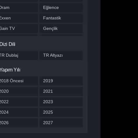
Dram
Eğlence
Exxen
Fantastik
Gain TV
Gençlik
Gerilim
Gizem
Dizi Dili
HBO Max
Hulu
TR Dublaj
TR Altyazı
Japon Dizisi
Komedi
Yapım Yılı
Kore Dizileri
Kore Yapımı
Korku
2018 Öncesi
Macera
2019
Müzik
2020
Müzikal
2021
Netflix
2022
Otomobil
2023
Polisiye
2024
Prime Video
2025
Program
2026
Reality
2027
Romantik
Savaş