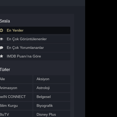
Sırala
En Yeniler
En Çok Görüntülenenler
En Çok Yorumlananlar
IMDB Puanı'na Göre
Türler
Aile
Aksiyon
Animasyon
Astroloji
beIN CONNECT
Belgesel
Bilim Kurgu
Biyografik
BluTV
Disney Plus