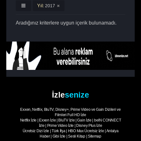
Yıl:
2017
Aradığınız kriterlere uygun içerik bulunamadı.
İzle
senize
Exxen, Netflix, BluTV, Disney+, Prime Video ve Gain Dizileri ve
Filmleri Full HD İzle
Netflix İzle
|
Exxen İzle
|
BluTV İzle
|
Gain İzle
|
beIN CONNECT
İzle
|
Prime Video İzle
|
Disney Plus İzle
Ücretsiz Dizi İzle
|
Türk İfşa
|
HBO Max Ücretsiz İzle
|
Antalya
Haber
|
Gibi İzle
|
Sesli Kitap
|
Sitemap