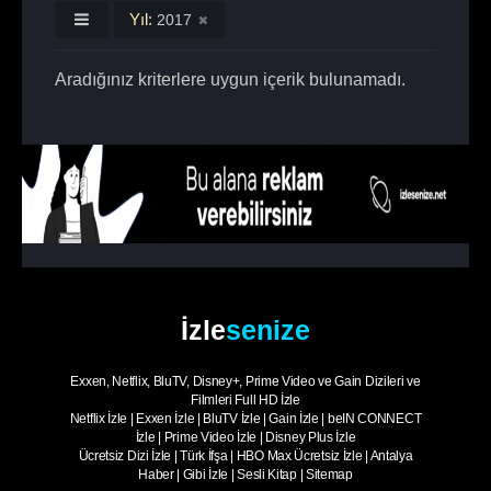
Yıl:
2017
Aradığınız kriterlere uygun içerik bulunamadı.
İzle
senize
Exxen, Netflix, BluTV, Disney+, Prime Video ve Gain Dizileri ve
Filmleri Full HD İzle
Netflix İzle
|
Exxen İzle
|
BluTV İzle
|
Gain İzle
|
beIN CONNECT
İzle
|
Prime Video İzle
|
Disney Plus İzle
Ücretsiz Dizi İzle
|
Türk İfşa
|
HBO Max Ücretsiz İzle
|
Antalya
Haber
|
Gibi İzle
|
Sesli Kitap
|
Sitemap