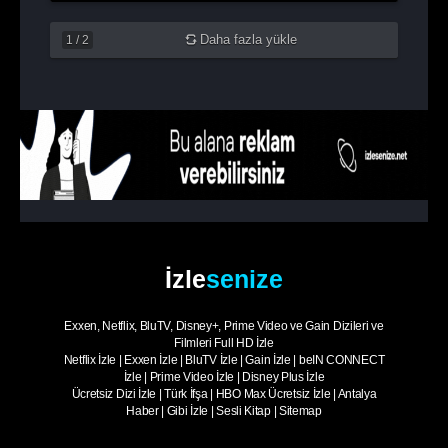
Daha fazla yükle
1
/
2
İzle
senize
Exxen, Netflix, BluTV, Disney+, Prime Video ve Gain Dizileri ve
Filmleri Full HD İzle
Netflix İzle
|
Exxen İzle
|
BluTV İzle
|
Gain İzle
|
beIN CONNECT
İzle
|
Prime Video İzle
|
Disney Plus İzle
Ücretsiz Dizi İzle
|
Türk İfşa
|
HBO Max Ücretsiz İzle
|
Antalya
Haber
|
Gibi İzle
|
Sesli Kitap
|
Sitemap