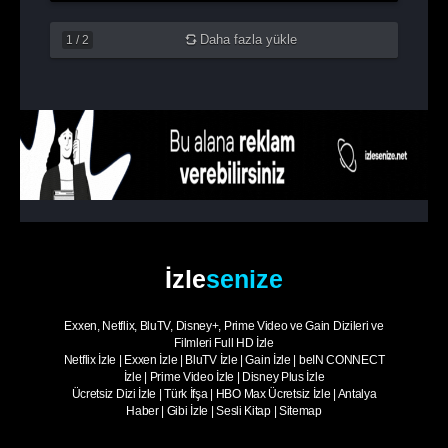
Daha fazla yükle
1
/
2
İzle
senize
Exxen, Netflix, BluTV, Disney+, Prime Video ve Gain Dizileri ve
Filmleri Full HD İzle
Netflix İzle
|
Exxen İzle
|
BluTV İzle
|
Gain İzle
|
beIN CONNECT
İzle
|
Prime Video İzle
|
Disney Plus İzle
Ücretsiz Dizi İzle
|
Türk İfşa
|
HBO Max Ücretsiz İzle
|
Antalya
Haber
|
Gibi İzle
|
Sesli Kitap
|
Sitemap