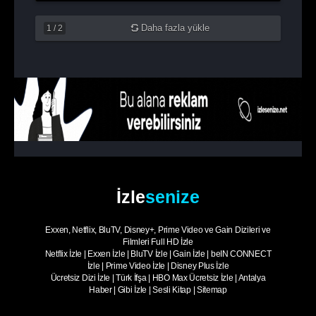
Daha fazla yükle
1
/
2
İzle
senize
Exxen, Netflix, BluTV, Disney+, Prime Video ve Gain Dizileri ve
Filmleri Full HD İzle
Netflix İzle
|
Exxen İzle
|
BluTV İzle
|
Gain İzle
|
beIN CONNECT
İzle
|
Prime Video İzle
|
Disney Plus İzle
Ücretsiz Dizi İzle
|
Türk İfşa
|
HBO Max Ücretsiz İzle
|
Antalya
Haber
|
Gibi İzle
|
Sesli Kitap
|
Sitemap