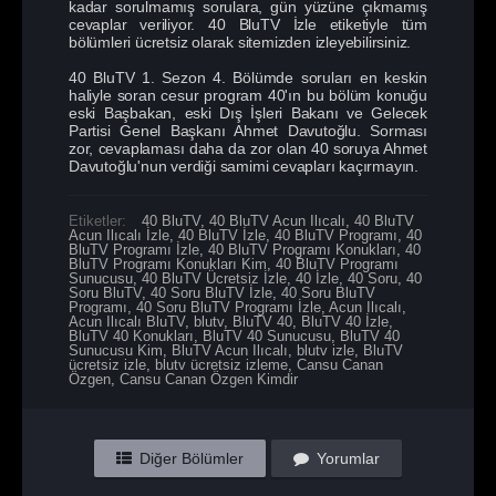
kadar sorulmamış sorulara, gün yüzüne çıkmamış
cevaplar veriliyor. 40 BluTV İzle etiketiyle tüm
bölümleri ücretsiz olarak sitemizden izleyebilirsiniz.
40 BluTV 1. Sezon 4. Bölümde soruları en keskin
haliyle soran cesur program 40'ın bu bölüm konuğu
eski Başbakan, eski Dış İşleri Bakanı ve Gelecek
Partisi Genel Başkanı Ahmet Davutoğlu. Sorması
zor, cevaplaması daha da zor olan 40 soruya Ahmet
Davutoğlu'nun verdiği samimi cevapları kaçırmayın.
Etiketler:
40 BluTV
,
40 BluTV Acun Ilıcalı
,
40 BluTV
Acun Ilıcalı İzle
,
40 BluTV İzle
,
40 BluTV Programı
,
40
BluTV Programı İzle
,
40 BluTV Programı Konukları
,
40
BluTV Programı Konukları Kim
,
40 BluTV Programı
Sunucusu
,
40 BluTV Ücretsiz İzle
,
40 İzle
,
40 Soru
,
40
Soru BluTV
,
40 Soru BluTV İzle
,
40 Soru BluTV
Programı
,
40 Soru BluTV Programı İzle
,
Acun Ilıcalı
,
Acun Ilıcalı BluTV
,
blutv
,
BluTV 40
,
BluTV 40 İzle
,
BluTV 40 Konukları
,
BluTV 40 Sunucusu
,
BluTV 40
Sunucusu Kim
,
BluTV Acun Ilıcalı
,
blutv izle
,
BluTV
ücretsiz izle
,
blutv ücretsiz izleme
,
Cansu Canan
Özgen
,
Cansu Canan Özgen Kimdir
Diğer Bölümler
Yorumlar