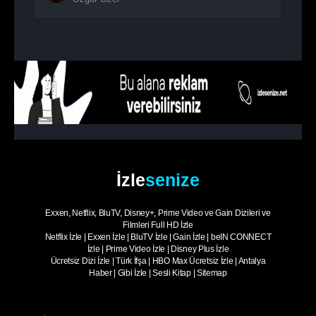
1. Sezon
7. Bölüm
Selin Ciğerci
1. Sezon
8. Bölüm
Oğuzhan Uğur
1. Sezon
9. Bölüm
Erdal Özyağcılar
1. Sezon
10. Bölüm
- Sezon Finali
Serdar Ortaç
İzle
senize
Exxen, Netflix, BluTV, Disney+, Prime Video ve Gain Dizileri ve
Filmleri Full HD İzle
Netflix İzle
|
Exxen İzle
|
BluTV İzle
|
Gain İzle
|
beIN CONNECT
İzle
|
Prime Video İzle
|
Disney Plus İzle
Ücretsiz Dizi İzle
|
Türk İfşa
|
HBO Max Ücretsiz İzle
|
Antalya
Haber
|
Gibi İzle
|
Sesli Kitap
|
Sitemap