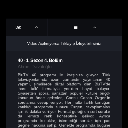
Dil:
Video Açılmıyorsa Tıklayıp İzleyebilirsiniz
40
-
1. Sezon
4. Bölüm
Ahmet Davutoğlu
BluTV 40 programı ile karşınıza çıkıyor. Türk
televizyonlarında uzun zamandır yayınlanan 40
yapımı, şimdilerde dijital platform olan BluTV'de
'hard talk' formatıyla yeniden hayat buluyor.
Siyasetten spora, sanattan popüler kültüre birçok
konunun önde gelenleri, Cansu Canan Özgen'in
sorularına cevap veriyor. Her hafta farklı konuğun
katıldığı programda sunucu Özgen, cevaplamaları
için iki dakika veriliyor. Format gereği en sert sorular
da kırmızı renk konseptiyle geliyor. Ayrıca
programda konuklar, istemediği sorular için pas
geçme hakkına sahip. Genelde programda bugüne