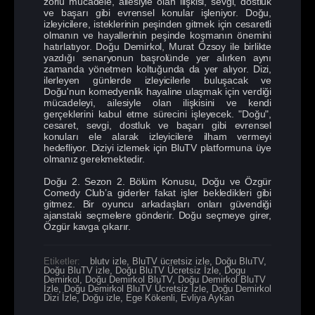
zorlu mücadele, ailesiyle olan ilişkisi, sevgi, dostluk
ve başarı gibi evrensel konular işleniyor. Doğu,
izleyicilere, isteklerinin peşinden gitmek için cesaretli
olmanın ve hayallerinin peşinde koşmanın önemini
hatırlatıyor. Doğu Demirkol, Murat Özsoy ile birlikte
yazdığı senaryonun başrolünde yer alırken aynı
zamanda yönetmen koltuğunda da yer alıyor. Dizi,
ilerleyen günlerde izleyicilerle buluşacak ve
Doğu'nun komedyenlik hayaline ulaşmak için verdiği
mücadeleyi, ailesiyle olan ilişkisini ve kendi
gerçeklerini kabul etme sürecini işleyecek. "Doğu",
cesaret, sevgi, dostluk ve başarı gibi evrensel
konuları ele alarak izleyicilere ilham vermeyi
hedefliyor. Diziyi izlemek için BluTV platformuna üye
olmanız gerekmektedir.
Doğu 2. Sezon 2. Bölüm Konusu, Doğu ve Özgür
Comedy Club’a giderler fakat işler bekledikleri gibi
gitmez. Bir oyuncu arkadaşları onları güvendiği
ajanstaki seçmelere gönderir. Doğu seçmeye girer,
Özgür kavga çıkarır.
Etiketler:
blutv izle
,
BluTV ücretsiz izle
,
Doğu BluTV
,
Doğu BluTV izle
,
Doğu BluTV Ücretsiz İzle
,
Dogu
Demirkol
,
Doğu Demirkol BluTV
,
Doğu Demirkol BluTV
İzle
,
Doğu Demirkol BluTV Ücretsiz İzle
,
Doğu Demirkol
Dizi İzle
,
Doğu izle
,
Ege Kökenli
,
Evliya Aykan