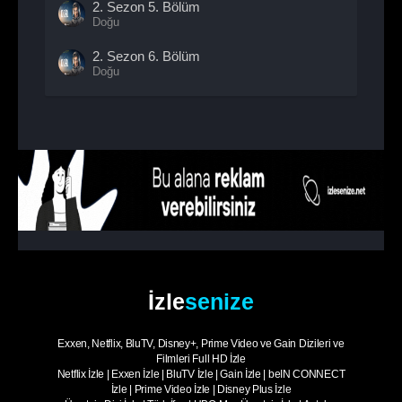
2. Sezon
5. Bölüm
Doğu
2. Sezon
6. Bölüm
Doğu
2. Sezon
7. Bölüm
Doğu
2. Sezon
8. Bölüm
Doğu
İzle
senize
Exxen, Netflix, BluTV, Disney+, Prime Video ve Gain Dizileri ve
Filmleri Full HD İzle
Netflix İzle
|
Exxen İzle
|
BluTV İzle
|
Gain İzle
|
beIN CONNECT
İzle
|
Prime Video İzle
|
Disney Plus İzle