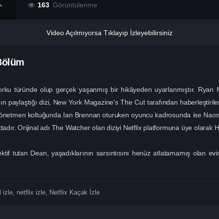
163
Görüntülenme
Video Açılmıyorsa Tıklayıp İzleyebilirsiniz
Bölüm
le, korku türünde olup gerçek yaşanmış bir hikâyeden uyarlanmıştır. Rya
ın paylaştığı dizi, New York Magazine's The Cut tarafından haberleştiri
in yönetmen koltuğunda Ian Brennan oturuken oyuncu kadrosunda ise Nao
adır. Orijinal adı The Watcher olan diziyi Netflix platformuna üye olarak HD 
f tutan Dean, yaşadıklarının sarsıntısını henüz atlatamamış olan evin
l izle
,
netflix izle
,
Netflix Kaçak İzle