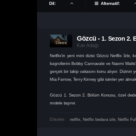
Dil:
Alternatif:
Gözcü
-
1. Sezon
2. 
Kan Adağı
Netflix'in yeni mini dizisi Gözcü Netflix İz
başrollerini Bobby Cannavale ve Naomi Watts'
gerçek bir takip vakasını konu alıyor. Dizin
Mia Farrow, Terry Kinney gibi isimler yer almakt
Gözcü 1. Sezon 2. Bölüm Konusu, özel dedekti
motele taşınır.
Etiketler:
netflix
,
Netflix bedava izle
,
Netflix Ful