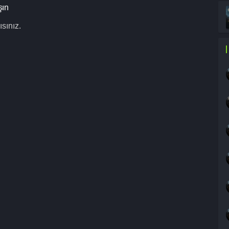
şın
sınız.