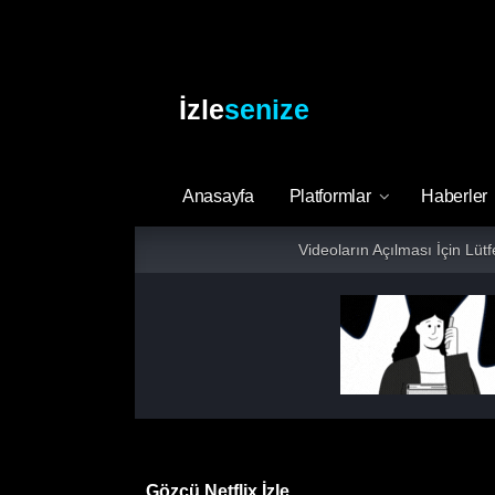
İzle
senize
Anasayfa
Platformlar
Haberler
Videoların Açılması İçin Lüt
Gözcü Netflix İzle