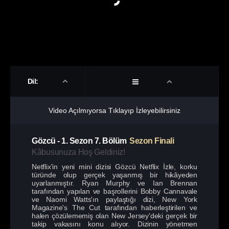
Dil:
Video Açılmıyorsa Tıklayıp İzleyebilirsiniz
Gözcü
-
1. Sezon
7. Bölüm
Sezon Finali
Kâbusunuza Hoş Geldiniz!
Netflix'in yeni mini dizisi Gözcü Netflix İzle, korku
türünde olup gerçek yaşanmış bir hikâyeden
uyarlanmıştır. Ryan Murphy ve Ian Brennan
tarafından yapılan ve başrollerini Bobby Cannavale
ve Naomi Watts'ın paylaştığı dizi, New York
Magazine's The Cut tarafından haberleştirilen ve
halen çözülememiş olan New Jersey'deki gerçek bir
takip vakasını konu alıyor. Dizinin yönetmen