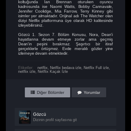
koltuğunda Ian Brennan oturuken oyuncu
kadrosunda ise Naomi Watts, Bobby Cannavale,
Jennifer Coolidge, Mia Farrow, Terry Kinney gibi
isimler yer almaktadır. Orijinal adı The Watcher olan
diziyi Netflix platformuna üye olarak HD kalitesinde
izleyebilirsiniz.
Gözcü 1. Sezon 7. Bölüm Konusu, Nora, Dean'i
hayatlarına devam etmeye zorlar ama geçmiş
Dean'in peşini bırakmaz. Şaşırtıcı bir itiraf
gerçeklerle örtüşmez. Evde meraklı gözler yine
izlemeye devam etmektedir.
Etiketler:
netflix
,
Netflix bedava izle
,
Netflix Full izle
,
netflix izle
,
Netflix Kaçak İzle
Diğer Bölümler
Yorumlar
Gözcü
Dizinin profil sayfasına git