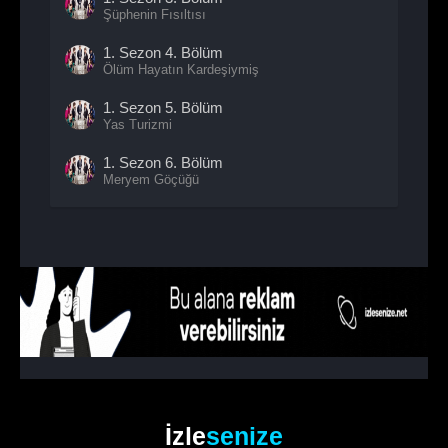
Şüphenin Fısıltısı
1. Sezon
4. Bölüm
Ölüm Hayatın Kardeşiymiş
1. Sezon
5. Bölüm
Yas Turizmi
1. Sezon
6. Bölüm
Meryem Göçüğü
1. Sezon
7. Bölüm
Ölü Kırık Kalp
1. Sezon
8. Bölüm
Avucumuzdaki Sırlar
1. Sezon
9. Bölüm
Yarım Kalan Veda
1. Sezon
10. Bölüm
Örümceğin Ağı
İzle
senize
1. Sezon
11. Bölüm