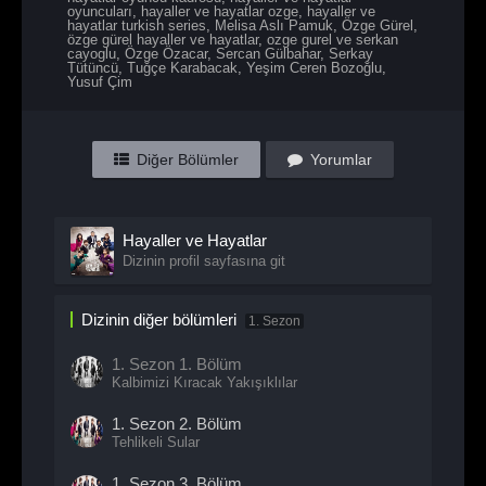
oyuncuları
,
hayaller ve hayatlar ozge
,
hayaller ve
hayatlar turkish series
,
Melisa Aslı Pamuk
,
Özge Gürel
,
özge gürel hayaller ve hayatlar
,
ozge gurel ve serkan
cayoglu
,
Özge Özacar
,
Sercan Gülbahar
,
Serkay
Tütüncü
,
Tuğçe Karabacak
,
Yeşim Ceren Bozoğlu
,
Yusuf Çim
Diğer Bölümler
Yorumlar
Hayaller ve Hayatlar
Dizinin profil sayfasına git
Dizinin diğer bölümleri
1. Sezon
1. Sezon
1. Bölüm
Kalbimizi Kıracak Yakışıklılar
1. Sezon
2. Bölüm
Tehlikeli Sular
1. Sezon
3. Bölüm