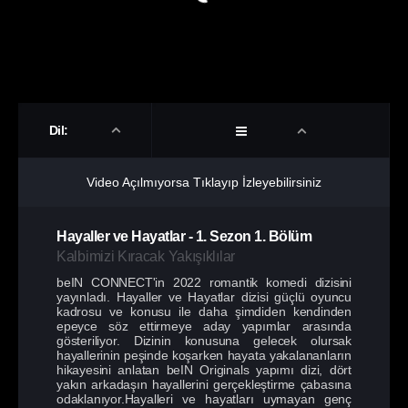
Dil:
Video Açılmıyorsa Tıklayıp İzleyebilirsiniz
Hayaller ve Hayatlar
-
1. Sezon
1. Bölüm
Kalbimizi Kıracak Yakışıklılar
beIN CONNECT'in 2022 romantik komedi dizisini
yayınladı. Hayaller ve Hayatlar dizisi güçlü oyuncu
kadrosu ve konusu ile daha şimdiden kendinden
epeyce söz ettirmeye aday yapımlar arasında
gösteriliyor. Dizinin konusuna gelecek olursak
hayallerinin peşinde koşarken hayata yakalananların
hikayesini anlatan beIN Originals yapımı dizi, dört
yakın arkadaşın hayallerini gerçekleştirme çabasına
odaklanıyor.Hayalleri ve hayatları uymayan genç