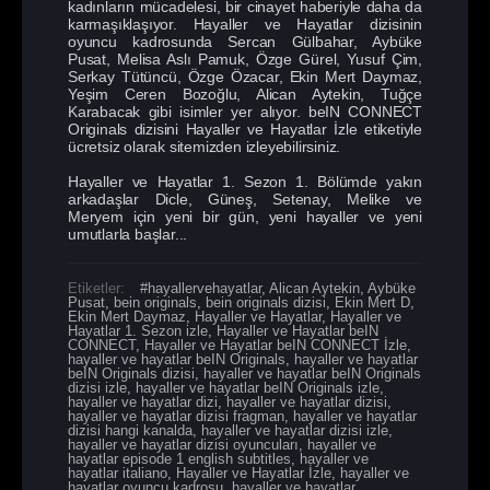
kadınların mücadelesi, bir cinayet haberiyle daha da
karmaşıklaşıyor. Hayaller ve Hayatlar dizisinin
oyuncu kadrosunda Sercan Gülbahar, Aybüke
Pusat, Melisa Aslı Pamuk, Özge Gürel, Yusuf Çim,
Serkay Tütüncü, Özge Özacar, Ekin Mert Daymaz,
Yeşim Ceren Bozoğlu, Alican Aytekin, Tuğçe
Karabacak gibi isimler yer alıyor. beIN CONNECT
Originals dizisini Hayaller ve Hayatlar İzle etiketiyle
ücretsiz olarak sitemizden izleyebilirsiniz.
Hayaller ve Hayatlar 1. Sezon 1. Bölümde yakın
arkadaşlar Dicle, Güneş, Setenay, Melike ve
Meryem için yeni bir gün, yeni hayaller ve yeni
umutlarla başlar...
Etiketler:
#hayallervehayatlar
,
Alican Aytekin
,
Aybüke
Pusat
,
bein originals
,
bein originals dizisi
,
Ekin Mert D
,
Ekin Mert Daymaz
,
Hayaller ve Hayatlar
,
Hayaller ve
Hayatlar 1. Sezon izle
,
Hayaller ve Hayatlar beIN
CONNECT
,
Hayaller ve Hayatlar beIN CONNECT İzle
,
hayaller ve hayatlar beIN Originals
,
hayaller ve hayatlar
beIN Originals dizisi
,
hayaller ve hayatlar beIN Originals
dizisi izle
,
hayaller ve hayatlar beIN Originals izle
,
hayaller ve hayatlar dizi
,
hayaller ve hayatlar dizisi
,
hayaller ve hayatlar dizisi fragman
,
hayaller ve hayatlar
dizisi hangi kanalda
,
hayaller ve hayatlar dizisi izle
,
hayaller ve hayatlar dizisi oyuncuları
,
hayaller ve
hayatlar episode 1 english subtitles
,
hayaller ve
hayatlar italiano
,
Hayaller ve Hayatlar İzle
,
hayaller ve
hayatlar oyuncu kadrosu
,
hayaller ve hayatlar