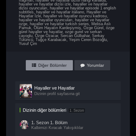
fragman
,
hayaller ve hayatlar dizisi hangi kanalda
,
hayaller ve hayatlar dizisi izle
,
hayaller ve hayatlar
dizisi oyuncuları
,
hayaller ve hayatlar episode 1 english
subtitles
,
hayaller ve hayatlar italiano
,
Hayaller ve
Hayatlar İzle
,
hayaller ve hayatlar oyuncu kadrosu
,
hayaller ve hayatlar oyuncuları
,
hayaller ve hayatlar
ozge
,
hayaller ve hayatlar turkish series
,
Melisa Aslı
Pamuk
,
Ölüm Hayatın Kardeşiymiş
,
Özge Gürel
,
özge
gürel hayaller ve hayatlar
,
ozge gurel ve serkan
cayoglu
,
Özge Özacar
,
Sercan Gülbahar
,
Serkay
Tütüncü
,
Tuğçe Karabacak
,
Yeşim Ceren Bozoğlu
,
Yusuf Çim
Diğer Bölümler
Yorumlar
Hayaller ve Hayatlar
Dizinin profil sayfasına git
Dizinin diğer bölümleri
1. Sezon
1. Sezon
1. Bölüm
Kalbimizi Kıracak Yakışıklılar