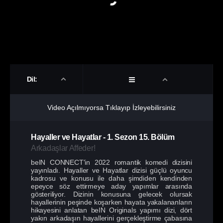
Dil:
Video Açılmıyorsa Tıklayıp İzleyebilirsiniz
Hayaller ve Hayatlar
-
1. Sezon
15. Bölüm
Arkadaşlar Affeder!
beIN CONNECT'in 2022 romantik komedi dizisini
yayınladı. Hayaller ve Hayatlar dizisi güçlü oyuncu
kadrosu ve konusu ile daha şimdiden kendinden
epeyce söz ettirmeye aday yapımlar arasında
gösteriliyor. Dizinin konusuna gelecek olursak
hayallerinin peşinde koşarken hayata yakalananların
hikayesini anlatan beIN Originals yapımı dizi, dört
yakın arkadaşın hayallerini gerçekleştirme çabasına