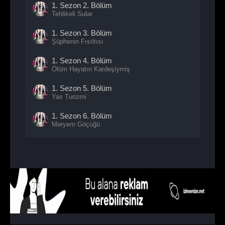
1. Sezon
2. Bölüm
Tehlikeli Sular
1. Sezon
3. Bölüm
Şüphenin Fısıltısı
1. Sezon
4. Bölüm
Ölüm Hayatın Kardeşiymiş
1. Sezon
5. Bölüm
Yas Turizmi
1. Sezon
6. Bölüm
Meryem Göçüğü
1. Sezon
7. Bölüm
Ölü Kırık Kalp
1. Sezon
8. Bölüm
Avucumuzdaki Sırlar
1. Sezon
9. Bölüm
Yarım Kalan Veda