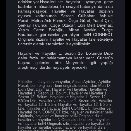
odaklanıyor.Hayalleri ve hayatları uymayan genç
kadınların mücadelesi, bir cinayet haberiyle daha da
karmaşıklaşıyor. Hayaller ve Hayatlar dizisinin
oyuncu kadrosunda Sercan Gülbahar, Aybüke
Pusat, Melisa Aslı Pamuk, Özge Gürel, Yusuf Çim,
Serkay Tütüncü, Özge Özacar, Ekin Mert Daymaz,
Yeşim Ceren Bozoğlu, Alican Aytekin, Tuğçe
Karabacak gibi isimler yer alıyor. beIN CONNECT
Originals dizisini Hayaller ve Hayatlar İzle etiketiyle
ücretsiz olarak sitemizden izleyebilirsiniz.
Hayaller ve Hayatlar 1. Sezon 15. Bölümde Dicle
daha fazla sır saklamamaya karar verir. Güneş'in
başına gelenler bile Meryem'le ilgili yaptığı
araştırmayı durdurmaya yetmeyecektir.
Etiketler:
#hayallervehayatlar
,
Alican Aytekin
,
Aybüke
Pusat
,
bein originals
,
bein originals dizisi
,
Ekin Mert D
,
Ekin Mert Daymaz
,
Hayaller ve Hayatlar
,
Hayaller ve
Hayatlar 1. Sezon 11. Bölüm
,
Hayaller ve Hayatlar 1.
Sezon 12. Bölüm
,
Hayaller ve Hayatlar 1. Sezon 12.
Bölüm İzle
,
Hayaller ve Hayatlar 1. Sezon izle
,
Hayaller
ve Hayatlar 12. Bölüm
,
Hayaller ve Hayatlar 12. Bölüm
İzle
,
Hayaller ve Hayatlar beIN CONNECT
,
Hayaller ve
Hayatlar beIN CONNECT İzle
,
hayaller ve hayatlar beIN
Originals
,
hayaller ve hayatlar beIN Originals dizisi
,
hayaller ve hayatlar beIN Originals dizisi izle
,
hayaller
ve hayatlar beIN Originals izle
,
hayaller ve hayatlar dizi
,
hayaller ve hayatlar dizisi
,
hayaller ve hayatlar dizisi