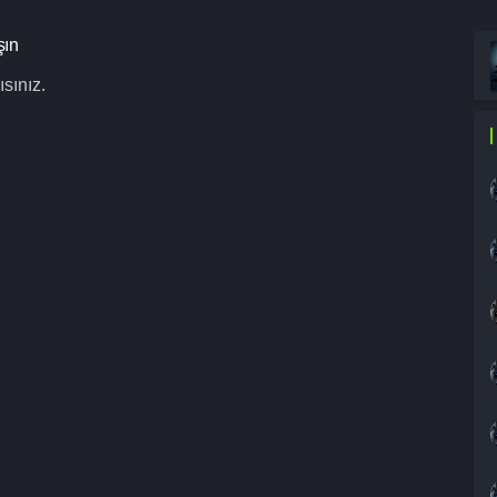
şın
sınız.