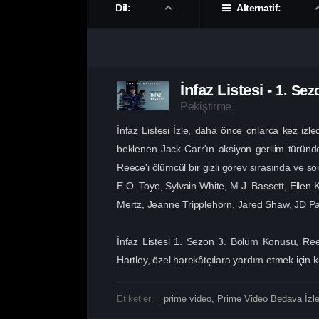
Dil:
Alternatif:
İnfaz Listesi
-
1. Se
Pekiştirme
İnfaz Listesi İzle, daha önce onlarca kez izl
beklenen Jack Carr'ın aksiyon gerilim türünde
Reece'i ölümcül bir gizli görev sırasında ve so
E.O. Toye, Sylvain White, M.J. Bassett, Ellen
Mertz, Jeanne Tripplehorn, Jared Shaw, JD Pard
İnfaz Listesi 1. Sezon 3. Bölüm Konusu, Reec
Hartley, özel harekâtçılara yardım etmek için kö
Etiketler:
prime video
,
Prime Video Bedava İzl