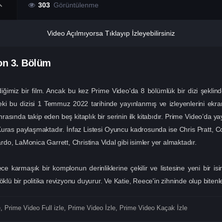
303
Görüntülenme
Video Açılmıyorsa Tıklayıp İzleyebilirsiniz
zon
3. Bölüm
ediğimiz bir film. Ancak bu kez Prime Video'da 8 bölümlük bir dizi şekli
ki bu dizisi 1 Temmuz 2022 tarihinde yayınlanmış ve izleyenlerini ekrana
nrasında takip eden beş kitaplık bir serinin ilk kitabıdır. Prime Video’da
 Kuras paylaşmaktadır. İnfaz Listesi Oyuncu kadrosunda ise Chris Pratt, C
o, LaMonica Garrett, Christina Vidal gibi isimler yer almaktadır.
e karmaşık bir komplonun derinliklerine çekilir ve listesine yeni bir 
klü bir politika revizyonu duyurur. Ve Katie, Reece'in zihninde olup bitenler
e
,
Prime Video Full izle
,
Prime Video İzle
,
Prime Video Kaçak İzle