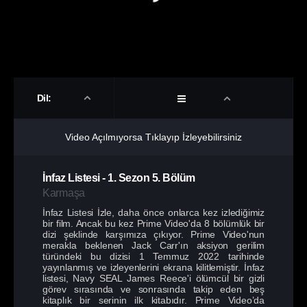
Dil:
Video Açılmıyorsa Tıklayıp İzleyebilirsiniz
İnfaz Listesi
-
1. Sezon
5. Bölüm
Karmaşa
İnfaz Listesi İzle, daha önce onlarca kez izlediğimiz
bir film. Ancak bu kez Prime Video'da 8 bölümlük bir
dizi şeklinde karşımıza çıkıyor. Prime Video'nun
merakla beklenen Jack Carr'ın aksiyon gerilim
türündeki bu dizisi 1 Temmuz 2022 tarihinde
yayınlanmış ve izleyenlerini ekrana kilitlemiştir. İnfaz
listesi, Navy SEAL James Reece'i ölümcül bir gizli
görev sırasında ve sonrasında takip eden beş
kitaplık bir serinin ilk kitabıdır. Prime Video’da