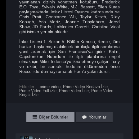
yayınlanan dizinin yönetmen koltuğunu Frederick
E.O. Toye, Sylvain White, M.J. Bassett, Ellen Kuras
paylaşmaktadır. İnfaz Listesi Oyuncu kadrosunda ise
Chris Pratt, Constance Wu, Taylor Kitsch, Riley
Keough, Arlo Mertz, Jeanne Tripplehorn, Jared
Shaw, JD Pardo, LaMonica Garrett, Christina Vidal
gibi isimler yer almaktadır.
İnfaz Listesi 1. Sezon 5. Bölüm Konusu, Reece, tüm
bunları başlatmış olabilecek bir ilaçla ilgili sorularına
yanıt aramak için San Francisco'ya gider. Katie,
Capstone'un Nubellum ile ilgili planlarına engel
olmak için Mike Tedesco'yu ikna etmeye çalışır. Tony
ve ekibi, bir sonraki hedefini öldürmeden önce
Reece'i durdurmayı umarak Horn'a yakın durur.
Etiketler:
prime video
,
Prime Video Bedava İzle
,
Prime Video Full izle
,
Prime Video İzle
,
Prime Video
Kaçak İzle
Diğer Bölümler
Yorumlar