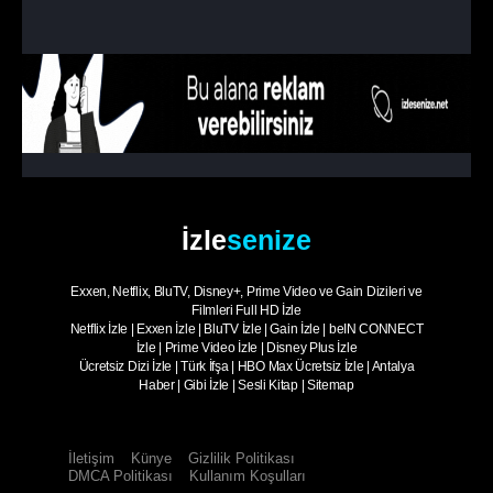
Tükeniş
1. Sezon
8. Bölüm
- Sezon Finali
Islah
İzle
senize
Exxen, Netflix, BluTV, Disney+, Prime Video ve Gain Dizileri ve
Filmleri Full HD İzle
Netflix İzle
|
Exxen İzle
|
BluTV İzle
|
Gain İzle
|
beIN CONNECT
İzle
|
Prime Video İzle
|
Disney Plus İzle
Ücretsiz Dizi İzle
|
Türk İfşa
|
HBO Max Ücretsiz İzle
|
Antalya
Haber
|
Gibi İzle
|
Sesli Kitap
|
Sitemap
İletişim
Künye
Gizlilik Politikası
DMCA Politikası
Kullanım Koşulları