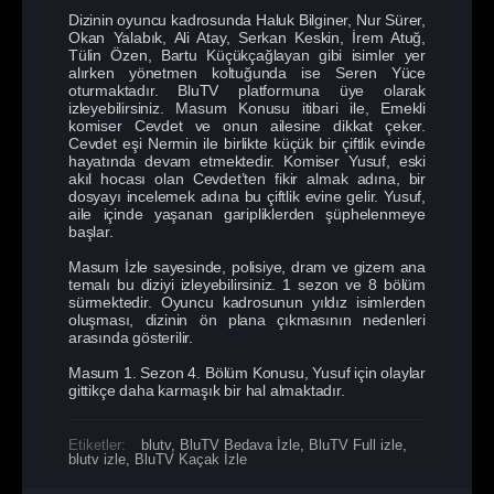
Dizinin oyuncu kadrosunda Haluk Bilginer, Nur Sürer,
Okan Yalabık, Ali Atay, Serkan Keskin, İrem Atuğ,
Tülin Özen, Bartu Küçükçağlayan gibi isimler yer
alırken yönetmen koltuğunda ise Seren Yüce
oturmaktadır. BluTV platformuna üye olarak
izleyebilirsiniz. Masum Konusu itibari ile, Emekli
komiser Cevdet ve onun ailesine dikkat çeker.
Cevdet eşi Nermin ile birlikte küçük bir çiftlik evinde
hayatında devam etmektedir. Komiser Yusuf, eski
akıl hocası olan Cevdet’ten fikir almak adına, bir
dosyayı incelemek adına bu çiftlik evine gelir. Yusuf,
aile içinde yaşanan garipliklerden şüphelenmeye
başlar.
Masum İzle sayesinde, polisiye, dram ve gizem ana
temalı bu diziyi izleyebilirsiniz. 1 sezon ve 8 bölüm
sürmektedir. Oyuncu kadrosunun yıldız isimlerden
oluşması, dizinin ön plana çıkmasının nedenleri
arasında gösterilir.
Masum 1. Sezon 4. Bölüm Konusu, Yusuf için olaylar
gittikçe daha karmaşık bir hal almaktadır.
Etiketler:
blutv
,
BluTV Bedava İzle
,
BluTV Full izle
,
blutv izle
,
BluTV Kaçak İzle