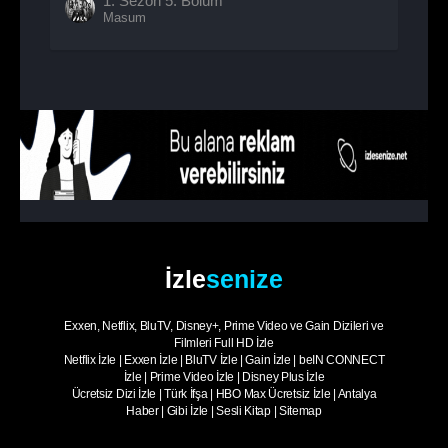
1. Sezon
5. Bölüm
Masum
İzle
senize
Exxen, Netflix, BluTV, Disney+, Prime Video ve Gain Dizileri ve
Filmleri Full HD İzle
Netflix İzle
|
Exxen İzle
|
BluTV İzle
|
Gain İzle
|
beIN CONNECT
İzle
|
Prime Video İzle
|
Disney Plus İzle
Ücretsiz Dizi İzle
|
Türk İfşa
|
HBO Max Ücretsiz İzle
|
Antalya
Haber
|
Gibi İzle
|
Sesli Kitap
|
Sitemap