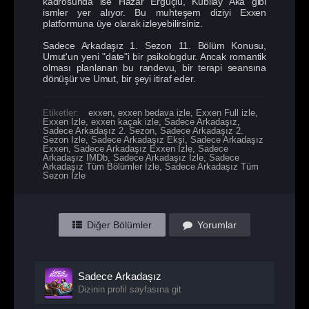
kadrosunda ise Hazar Ergüçlü, Kubilay Aka gibi
ismler yer alıyor. Bu muhteşem diziyi Exxen
platformuna üye olarak izleyebilirsiniz.
Sadece Arkadaşız 1. Sezon 11. Bölüm Konusu,
Umut'un yeni "date"i bir psikologdur. Ancak romantik
olması planlanan bu randevu, bir terapi seansına
dönüşür ve Umut, bir şeyi itiraf eder.
Etiketler:
exxen
,
exxen bedava izle
,
Exxen Full izle
,
Exxen İzle
,
exxen kaçak izle
,
Sadece Arkadaşız
,
Sadece Arkadaşız 2. Sezon
,
Sadece Arkadaşız 2.
Sezon İzle
,
Sadece Arkadaşız Ekşi
,
Sadece Arkadaşız
Exxen
,
Sadece Arkadaşız Exxen İzle
,
Sadece
Arkadaşız IMDb
,
Sadece Arkadaşız İzle
,
Sadece
Arkadaşız Tüm Bölümler İzle
,
Sadece Arkadaşız Tüm
Sezon İzle
Diğer Bölümler
Yorumlar
Sadece Arkadaşız
Dizinin profil sayfasına git