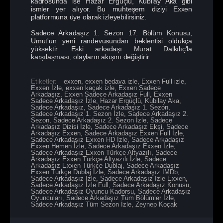
kadrosunda ise Hazar Ergüçlü, Kubilay Aka gibi
ismler yer alıyor. Bu muhteşem diziyi Exxen
platformuna üye olarak izleyebilirsiniz.
Sadece Arkadaşız 1. Sezon 17. Bölüm Konusu,
Umut'un yeni randevusundan beklentisi oldukça
yüksektir. Eski arkadaşı Murat Dalkılıç'la
karşılaşması, olayların akışını değiştirir.
Etiketler:
exxen
,
exxen bedava izle
,
Exxen Full izle
,
Exxen İzle
,
exxen kaçak izle
,
Exxen Sadece
Arkadaşız
,
Exxen Sadece Arkadaşız Full
,
Exxen
Sadece Arkadaşız İzle
,
Hazar Ergüçlü
,
Kubilay Aka
,
Sadece Arkadaşız
,
Sadece Arkadaşız 1. Sezon
,
Sadece Arkadaşız 1. Sezon İzle
,
Sadece Arkadaşız 2.
Sezon
,
Sadece Arkadaşız 2. Sezon İzle
,
Sadece
Arkadaşız Dizisi İzle
,
Sadece Arkadaşız Ekşi
,
Sadece
Arkadaşız Exxen
,
Sadece Arkadaşız Exxen Full İzle
,
Sadece Arkadaşız Exxen HD İzle
,
Sadece Arkadaşız
Exxen Hemen İzle
,
Sadece Arkadaşız Exxen İzle
,
Sadece Arkadaşız Exxen Türkçe Altyazılı
,
Sadece
Arkadaşız Exxen Türkçe Altyazılı İzle
,
Sadece
Arkadaşız Exxen Türkçe Dublaj
,
Sadece Arkadaşız
Exxen Türkçe Dublaj İzle
,
Sadece Arkadaşız IMDb
,
Sadece Arkadaşız İzle
,
Sadece Arkadaşız İzle Exxen
,
Sadece Arkadaşız İzle Full
,
Sadece Arkadaşız Konusu
,
Sadece Arkadaşız Oyuncu Kadorsu
,
Sadece Arkadaşız
Oyuncuları
,
Sadece Arkadaşız Tüm Bölümler İzle
,
Sadece Arkadaşız Tüm Sezon İzle
,
Zeynep Koçak