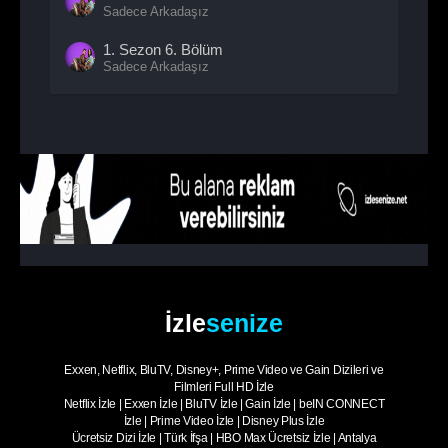
Sadece Arkadaşız
1. Sezon
6. Bölüm
Sadece Arkadaşız
1. Sezon
7. Bölüm
Sadece Arkadaşız
1. Sezon
8. Bölüm
Sadece Arkadaşız
1. Sezon
9. Bölüm
Sadece Arkadaşız
1. Sezon
10. Bölüm
Sadece Arkadaşız
İzle
senize
1. Sezon
11. Bölüm
Sadece Arkadaşız
Exxen, Netflix, BluTV, Disney+, Prime Video ve Gain Dizileri ve
1. Sezon
12. Bölüm
Filmleri Full HD İzle
Sadece Arkadaşız
Netflix İzle
|
Exxen İzle
|
BluTV İzle
|
Gain İzle
|
beIN CONNECT
İzle
|
Prime Video İzle
|
Disney Plus İzle
1. Sezon
13. Bölüm
Ücretsiz Dizi İzle
|
Türk İfşa
|
HBO Max Ücretsiz İzle
|
Antalya