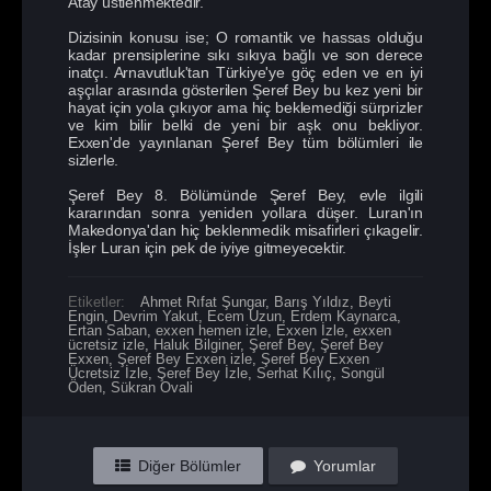
Atay üstlenmektedir.
Dizisinin konusu ise; O romantik ve hassas olduğu
kadar prensiplerine sıkı sıkıya bağlı ve son derece
inatçı. Arnavutluk'tan Türkiye'ye göç eden ve en iyi
aşçılar arasında gösterilen Şeref Bey bu kez yeni bir
hayat için yola çıkıyor ama hiç beklemediği sürprizler
ve kim bilir belki de yeni bir aşk onu bekliyor.
Exxen'de yayınlanan Şeref Bey tüm bölümleri ile
sizlerle.
Şeref Bey 8. Bölümünde Şeref Bey, evle ilgili
kararından sonra yeniden yollara düşer. Luran'ın
Makedonya'dan hiç beklenmedik misafirleri çıkagelir.
İşler Luran için pek de iyiye gitmeyecektir.
Etiketler:
Ahmet Rıfat Şungar
,
Barış Yıldız
,
Beyti
Engin
,
Devrim Yakut
,
Ecem Uzun
,
Erdem Kaynarca
,
Ertan Saban
,
exxen hemen izle
,
Exxen İzle
,
exxen
ücretsiz izle
,
Haluk Bilginer
,
Şeref Bey
,
Şeref Bey
Exxen
,
Şeref Bey Exxen izle
,
Şeref Bey Exxen
Ücretsiz İzle
,
Şeref Bey İzle
,
Serhat Kılıç
,
Songül
Öden
,
Sükran Ovali
Diğer Bölümler
Yorumlar