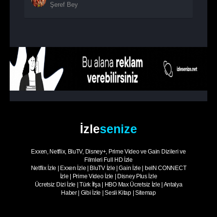
Şeref Bey
1. Sezon
7. Bölüm
Şeref Bey
1. Sezon
8. Bölüm
Şeref Bey
1. Sezon
9. Bölüm
Şeref Bey
1. Sezon
10. Bölüm
- Sezon Finali
Şeref Bey
İzle
senize
Exxen, Netflix, BluTV, Disney+, Prime Video ve Gain Dizileri ve
Filmleri Full HD İzle
Netflix İzle
|
Exxen İzle
|
BluTV İzle
|
Gain İzle
|
beIN CONNECT
İzle
|
Prime Video İzle
|
Disney Plus İzle
Ücretsiz Dizi İzle
|
Türk İfşa
|
HBO Max Ücretsiz İzle
|
Antalya
Haber
|
Gibi İzle
|
Sesli Kitap
|
Sitemap