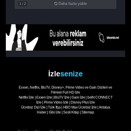
Daha fazla yükle
1
/
2
İzle
senize
Exxen, Netflix, BluTV, Disney+, Prime Video ve Gain Dizileri ve
Filmleri Full HD İzle
Netflix İzle
|
Exxen İzle
|
BluTV İzle
|
Gain İzle
|
beIN CONNECT
İzle
|
Prime Video İzle
|
Disney Plus İzle
Ücretsiz Dizi İzle
|
Türk İfşa
|
HBO Max Ücretsiz İzle
|
Antalya
Haber
|
Gibi İzle
|
Sesli Kitap
|
Sitemap