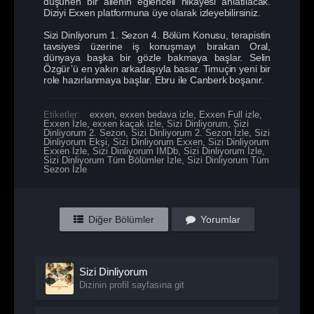
düşünen bir ailenin eğlenceli hikayesi anlatılacak.
Diziyi Exxen platformuna üye olarak izleyebilirsiniz.
Sizi Dinliyorum 1. Sezon 4. Bölüm Konusu, terapistin
tavsiyesi üzerine iş konuşmayı bırakan Oral,
dünyaya başka bir gözle bakmaya başlar. Selin
Özgür’ü en yakın arkadaşıyla basar. Timuçin yeni bir
role hazırlanmaya başlar. Ebru ile Canberk boşanır.
Etiketler:
exxen
,
exxen bedava izle
,
Exxen Full izle
,
Exxen İzle
,
exxen kaçak izle
,
Sizi Dinliyorum
,
Sizi
Dinliyorum 2. Sezon
,
Sizi Dinliyorum 2. Sezon İzle
,
Sizi
Dinliyorum Ekşi
,
Sizi Dinliyorum Exxen
,
Sizi Dinliyorum
Exxen İzle
,
Sizi Dinliyorum IMDb
,
Sizi Dinliyorum İzle
,
Sizi Dinliyorum Tüm Bölümler İzle
,
Sizi Dinliyorum Tüm
Sezon İzle
Diğer Bölümler
Yorumlar
Sizi Dinliyorum
Dizinin profil sayfasına git