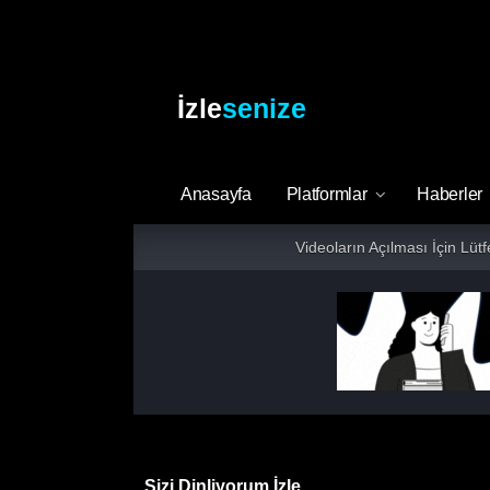
İzle
senize
Anasayfa
Platformlar
Haberler
Videoların Açılması İçin Lüt
Sizi Dinliyorum İzle