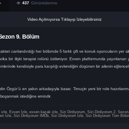
437
Görüntülenme
Video Açılmıyorsa Tıklayıp İzleyebilirsiniz
 Sezon
9. Bölüm
rakteri canlandırdığı her bölümde 5 farklı çift ve konuk oyuncuların yer al
rika bir ilişki terapisi rolünü üstleniyor. Exxen platformunda yayınlanan y
lümlerinde kendisiyle para karşılığı evlendiğini düşünen bir ailenin eğlence
in Özgür’ü en yakın arkadaşıyla basar. Timuçin yeni bir role hazırlanmaya
 boşanmak istediğine emindir.
 izle
,
Exxen İzle
,
exxen kaçak izle
,
Sizi Dinliyorum
,
Sizi Dinliyorum 2. Sezon
en İzle
,
Sizi Dinliyorum IMDb
,
Sizi Dinliyorum İzle
,
Sizi Dinliyorum Tüm Bölüm