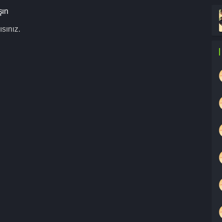
şın
sınız.