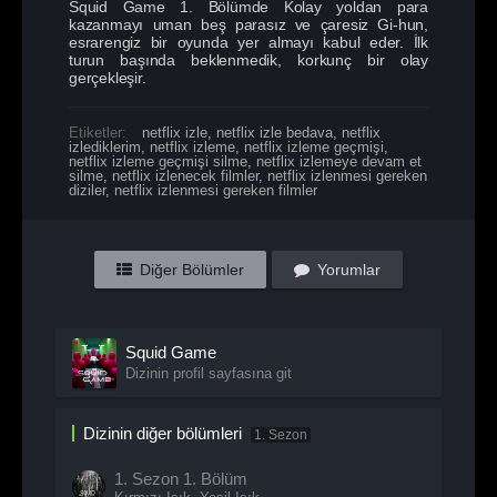
Squid Game 1. Bölümde Kolay yoldan para
kazanmayı uman beş parasız ve çaresiz Gi-hun,
esrarengiz bir oyunda yer almayı kabul eder. İlk
turun başında beklenmedik, korkunç bir olay
gerçekleşir.
Etiketler:
netflix izle
,
netflix izle bedava
,
netflix
izlediklerim
,
netflix izleme
,
netflix izleme geçmişi
,
netflix izleme geçmişi silme
,
netflix izlemeye devam et
silme
,
netflix izlenecek filmler
,
netflix izlenmesi gereken
diziler
,
netflix izlenmesi gereken filmler
Diğer Bölümler
Yorumlar
Squid Game
Dizinin profil sayfasına git
Dizinin diğer bölümleri
1. Sezon
1. Sezon
1. Bölüm