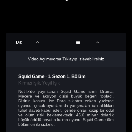
Dil:
Video Açılmıyorsa Tıklayıp İzleyebilirsiniz
Squid Game
-
1. Sezon
1. Bölüm
Kırmızı Işık, Yeşil Işık
Netflix'de yayınlanan Squid Game isimli Drama,
Macera ve aksiyon dizisi büyük beğeni topladı.
Dİzinin konusu ise Para sıkıntısı çeken yüzlerce
oyuncu, çocuk oyunlarında yarışmaları için aldıkları
tuhaf daveti kabul eder. İçeride onları cazip bir ödül
ve ölüm riski beklemektedir. 45.6 milyar dolarlık
büyük ödüllü hayatta kalma oyunu. Squid Game tüm
bölümleri ile sizlerle.