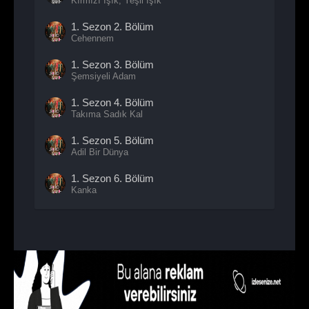
Kırmızı Işık, Yeşil Işık
1. Sezon
2. Bölüm
Cehennem
1. Sezon
3. Bölüm
Şemsiyeli Adam
1. Sezon
4. Bölüm
Takıma Sadık Kal
1. Sezon
5. Bölüm
Adil Bir Dünya
1. Sezon
6. Bölüm
Kanka
1. Sezon
7. Bölüm
VIP'LER
1. Sezon
8. Bölüm
Gemi Aslanı
1. Sezon
9. Bölüm
- Sezon Finali
Şanslı Bir Gün