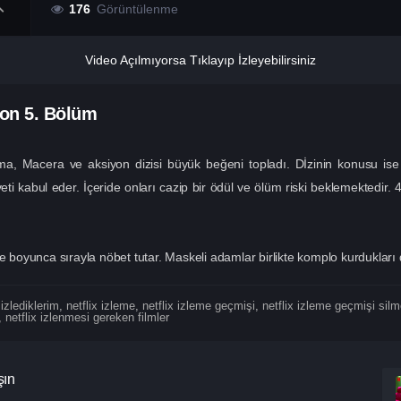
176
Görüntülenme
Video Açılmıyorsa Tıklayıp İzleyebilirsiniz
zon
5. Bölüm
ma, Macera ve aksiyon dizisi büyük beğeni topladı. Dİzinin konusu ise
veti kabul eder. İçeride onları cazip bir ödül ve ölüm riski beklemektedir.
oyunca sırayla nöbet tutar. Maskeli adamlar birlikte komplo kurdukları 
 izlediklerim
,
netflix izleme
,
netflix izleme geçmişi
,
netflix izleme geçmişi sil
,
netflix izlenmesi gereken filmler
şın