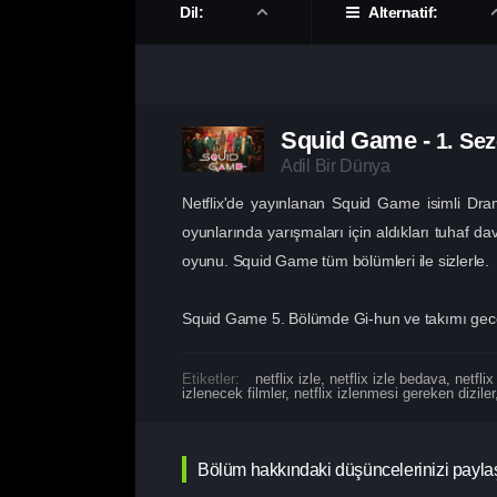
Dil:
Alternatif:
Squid Game
-
1. Se
Adil Bir Dünya
Netflix'de yayınlanan Squid Game isimli Dra
oyunlarında yarışmaları için aldıkları tuhaf da
oyunu. Squid Game tüm bölümleri ile sizlerle.
Squid Game 5. Bölümde Gi-hun ve takımı gece b
Etiketler:
netflix izle
,
netflix izle bedava
,
netflix
izlenecek filmler
,
netflix izlenmesi gereken diziler
Bölüm hakkındaki düşüncelerinizi payla