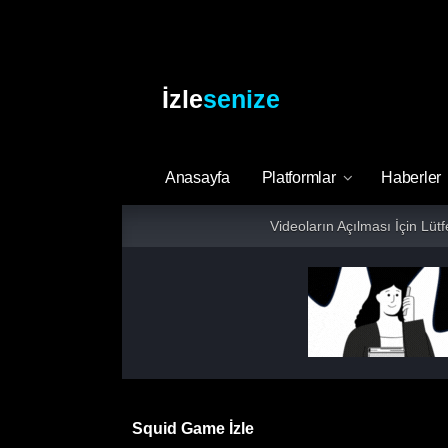
İzle
senize
Anasayfa
Platformlar
Haberler
Videoların Açılması İçin Lüt
Squid Game İzle