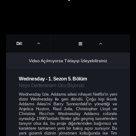
Dil:
Video Açılmıyorsa Tıklayıp İzleyebilirsiniz
Wednesday
-
1. Sezon
5. Bölüm
Neye Dertlenirsen Onu Biçersin
Wednesday İzle, Addams ailesi nihayet Netflix'in yeni
dizisi Wednesday ile geri döndü. Çoğu kişi ikonik
Addams Ailesi'ni Barry Sonnenfeld'in yönettiği ve
Anjelica Huston, Raul Julia, Christopher Lloyd ve
Christina Ricci'nin Wednesday Addams rolünde
oynadığı 1990'lardaki filmler gibi geçmiş tasvirlerden
tanıyor olsa da, bu proje diğerlerinden bağımsız ve
karaktere tamamen yeni bir bakış açısı sunuyor. Bu
yeni gizemli dizinin yönetmen koltuğunda ise Tim