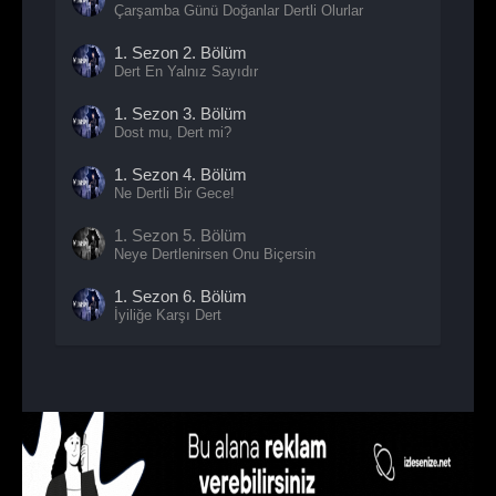
Çarşamba Günü Doğanlar Dertli Olurlar
1. Sezon
2. Bölüm
Dert En Yalnız Sayıdır
1. Sezon
3. Bölüm
Dost mu, Dert mi?
1. Sezon
4. Bölüm
Ne Dertli Bir Gece!
1. Sezon
5. Bölüm
Neye Dertlenirsen Onu Biçersin
1. Sezon
6. Bölüm
İyiliğe Karşı Dert
1. Sezon
7. Bölüm
Henüz Bana Dertlenmediysen
1. Sezon
8. Bölüm
- Sezon Finali
Dert Sürüsü