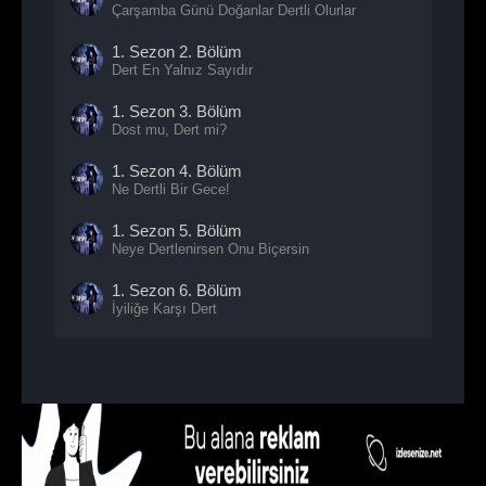
Çarşamba Günü Doğanlar Dertli Olurlar
1. Sezon
2. Bölüm
Dert En Yalnız Sayıdır
1. Sezon
3. Bölüm
Dost mu, Dert mi?
1. Sezon
4. Bölüm
Ne Dertli Bir Gece!
1. Sezon
5. Bölüm
Neye Dertlenirsen Onu Biçersin
1. Sezon
6. Bölüm
İyiliğe Karşı Dert
1. Sezon
7. Bölüm
Henüz Bana Dertlenmediysen
1. Sezon
8. Bölüm
- Sezon Finali
Dert Sürüsü