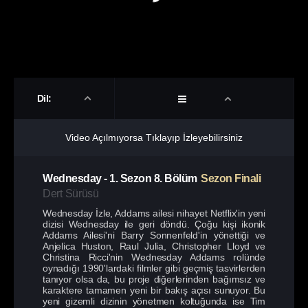
Dil:
Video Açılmıyorsa Tıklayıp İzleyebilirsiniz
Wednesday
-
1. Sezon
8. Bölüm
Sezon Finali
Dert Sürüsü
Wednesday İzle, Addams ailesi nihayet Netflix'in yeni
dizisi Wednesday ile geri döndü. Çoğu kişi ikonik
Addams Ailesi'ni Barry Sonnenfeld'in yönettiği ve
Anjelica Huston, Raul Julia, Christopher Lloyd ve
Christina Ricci'nin Wednesday Addams rolünde
oynadığı 1990'lardaki filmler gibi geçmiş tasvirlerden
tanıyor olsa da, bu proje diğerlerinden bağımsız ve
karaktere tamamen yeni bir bakış açısı sunuyor. Bu
yeni gizemli dizinin yönetmen koltuğunda ise Tim