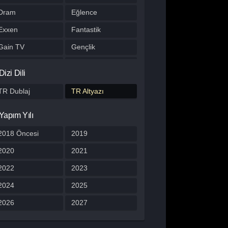
Dram
Eğlence
Exxen
Fantastik
Gain TV
Gençlik
Gerilim
Gizem
Dizi Dili
HBO Max
Hulu
TR Dublaj
TR Altyazı
Japon Dizisi
Komedi
Yapım Yılı
Kore Dizileri
Kore Yapımı
Korku
2018 Öncesi
Macera
2019
Müzik
2020
Müzikal
2021
Netflix
2022
Otomobil
2023
Polisiye
2024
Prime Video
2025
Program
2026
Reality
2027
Romantik
Savaş