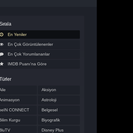
Sırala
En Yeniler
En Çok Görüntülenenler
En Çok Yorumlananlar
IMDB Puanı'na Göre
Türler
Aile
Aksiyon
Animasyon
Astroloji
beIN CONNECT
Belgesel
Bilim Kurgu
Biyografik
BluTV
Disney Plus