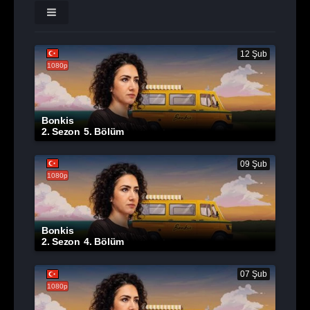
12 Şub
1080p
Bonkis
2. Sezon
5. Bölüm
09 Şub
1080p
Bonkis
2. Sezon
4. Bölüm
07 Şub
1080p