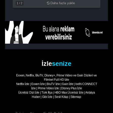
Daha fazla yükle
1
/
2
İzle
senize
Exxen, Netflix, BluTV, Disney+, Prime Video ve Gain Dizileri ve
Filmleri Full HD İzle
Netflix İzle
|
Exxen İzle
|
BluTV İzle
|
Gain İzle
|
beIN CONNECT
İzle
|
Prime Video İzle
|
Disney Plus İzle
Ücretsiz Dizi İzle
|
Türk İfşa
|
HBO Max Ücretsiz İzle
|
Antalya
Haber
|
Gibi İzle
|
Sesli Kitap
|
Sitemap