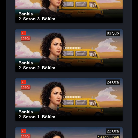
Bonkis
2. Sezon
3. Bölüm
03 Şub
1080p
Bonkis
2. Sezon
2. Bölüm
24 Oca
1080p
Bonkis
2. Sezon
1. Bölüm
22 Oca
1080p
Sezon Finali