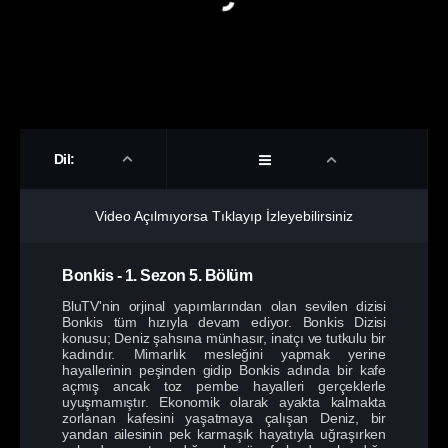
Dil:
Video Açılmıyorsa Tıklayıp İzleyebilirsiniz
Bonkis
-
1. Sezon
5. Bölüm
BluTV'nin orjinal yapımlarından olan sevilen dizisi
Bonkis tüm hızıyla devam ediyor. Bonkis Dizisi
konusu; Deniz şahsına münhasır, inatçı ve tutkulu bir
kadındır. Mimarlık mesleğini yapmak yerine
hayallerinin peşinden gidip Bonkis adında bir kafe
açmış ancak toz pembe hayalleri gerçeklerle
uyuşmamıştır. Ekonomik olarak ayakta kalmakta
zorlanan kafesini yaşatmaya çalışan Deniz, bir
yandan ailesinin pek karmaşık hayatıyla uğraşırken