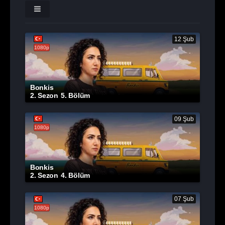
12 Şub
1080p
Bonkis
2. Sezon
5. Bölüm
09 Şub
1080p
Bonkis
2. Sezon
4. Bölüm
07 Şub
1080p