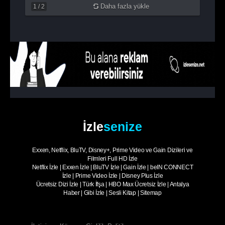
Daha fazla yükle
1
/
2
İzle
senize
Exxen, Netflix, BluTV, Disney+, Prime Video ve Gain Dizileri ve
Filmleri Full HD İzle
Netflix İzle
|
Exxen İzle
|
BluTV İzle
|
Gain İzle
|
beIN CONNECT
İzle
|
Prime Video İzle
|
Disney Plus İzle
Ücretsiz Dizi İzle
|
Türk İfşa
|
HBO Max Ücretsiz İzle
|
Antalya
Haber
|
Gibi İzle
|
Sesli Kitap
|
Sitemap