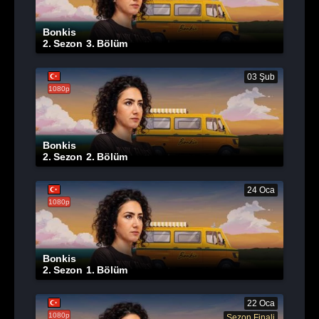
Bonkis
2. Sezon
3. Bölüm
03 Şub
1080p
Bonkis
2. Sezon
2. Bölüm
24 Oca
1080p
Bonkis
2. Sezon
1. Bölüm
22 Oca
1080p
Sezon Finali