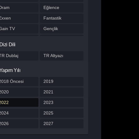
Dram
Eğlence
Exxen
Fantastik
Gain TV
Gençlik
Gerilim
Gizem
Dizi Dili
HBO Max
Hulu
TR Dublaj
TR Altyazı
Japon Dizisi
Komedi
Yapım Yılı
Kore Dizileri
Kore Yapımı
Korku
2018 Öncesi
Macera
2019
Müzik
2020
Müzikal
2021
Netflix
2022
Otomobil
2023
Polisiye
2024
Prime Video
2025
Program
2026
Reality
2027
Romantik
Savaş