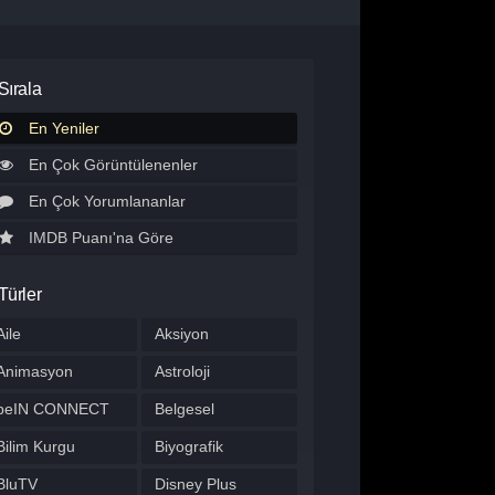
Sırala
En Yeniler
En Çok Görüntülenenler
En Çok Yorumlananlar
IMDB Puanı'na Göre
Türler
Aile
Aksiyon
Animasyon
Astroloji
beIN CONNECT
Belgesel
Bilim Kurgu
Biyografik
BluTV
Disney Plus