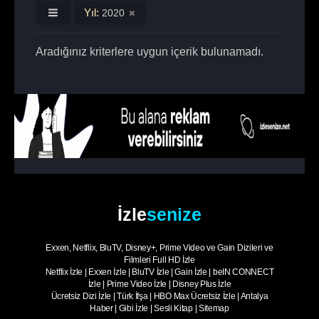
Yıl:
2020
Aradığınız kriterlere uygun içerik bulunamadı.
İzle
senize
Exxen, Netflix, BluTV, Disney+, Prime Video ve Gain Dizileri ve
Filmleri Full HD İzle
Netflix İzle
|
Exxen İzle
|
BluTV İzle
|
Gain İzle
|
beIN CONNECT
İzle
|
Prime Video İzle
|
Disney Plus İzle
Ücretsiz Dizi İzle
|
Türk İfşa
|
HBO Max Ücretsiz İzle
|
Antalya
Haber
|
Gibi İzle
|
Sesli Kitap
|
Sitemap