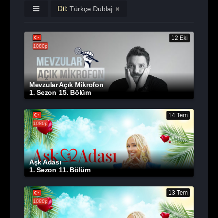
Dil:
Türkçe Dublaj
12 Eki
1080p
Mevzular Açık Mikrofon
1. Sezon
15. Bölüm
14 Tem
1080p
Aşk Adası
1. Sezon
11. Bölüm
13 Tem
1080p