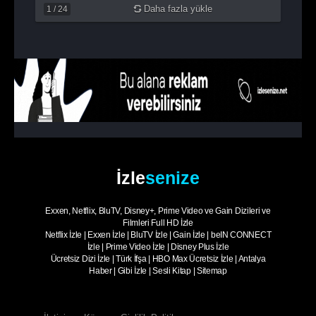
Daha fazla yükle
1
/
24
İzle
senize
Exxen, Netflix, BluTV, Disney+, Prime Video ve Gain Dizileri ve
Filmleri Full HD İzle
Netflix İzle
|
Exxen İzle
|
BluTV İzle
|
Gain İzle
|
beIN CONNECT
İzle
|
Prime Video İzle
|
Disney Plus İzle
Ücretsiz Dizi İzle
|
Türk İfşa
|
HBO Max Ücretsiz İzle
|
Antalya
Haber
|
Gibi İzle
|
Sesli Kitap
|
Sitemap