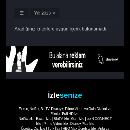
Yıl:
2023
Aradığınız kriterlere uygun içerik bulunamadı.
İzle
senize
Exxen, Netflix, BluTV, Disney+, Prime Video ve Gain Dizileri ve
Filmleri Full HD İzle
Netflix İzle
|
Exxen İzle
|
BluTV İzle
|
Gain İzle
|
beIN CONNECT
İzle
|
Prime Video İzle
|
Disney Plus İzle
Ücretsiz Dizi İzle
|
Türk İfşa
|
HBO Max Ücretsiz İzle
|
Antalya