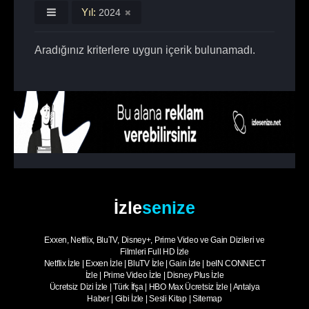
Yıl:
2024
Aradığınız kriterlere uygun içerik bulunamadı.
İzle
senize
Exxen, Netflix, BluTV, Disney+, Prime Video ve Gain Dizileri ve
Filmleri Full HD İzle
Netflix İzle
|
Exxen İzle
|
BluTV İzle
|
Gain İzle
|
beIN CONNECT
İzle
|
Prime Video İzle
|
Disney Plus İzle
Ücretsiz Dizi İzle
|
Türk İfşa
|
HBO Max Ücretsiz İzle
|
Antalya
Haber
|
Gibi İzle
|
Sesli Kitap
|
Sitemap