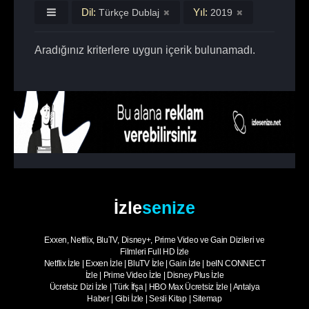
Dil:
Yıl:
Türkçe Dublaj
2019
Aradığınız kriterlere uygun içerik bulunamadı.
İzle
senize
Exxen, Netflix, BluTV, Disney+, Prime Video ve Gain Dizileri ve
Filmleri Full HD İzle
Netflix İzle
|
Exxen İzle
|
BluTV İzle
|
Gain İzle
|
beIN CONNECT
İzle
|
Prime Video İzle
|
Disney Plus İzle
Ücretsiz Dizi İzle
|
Türk İfşa
|
HBO Max Ücretsiz İzle
|
Antalya
Haber
|
Gibi İzle
|
Sesli Kitap
|
Sitemap