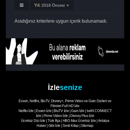
Yıl:
2018 Öncesi
Aradığınız kriterlere uygun içerik bulunamadı.
İzle
senize
Exxen, Netflix, BluTV, Disney+, Prime Video ve Gain Dizileri ve
Filmleri Full HD İzle
Netflix İzle
|
Exxen İzle
|
BluTV İzle
|
Gain İzle
|
beIN CONNECT
İzle
|
Prime Video İzle
|
Disney Plus İzle
Ücretsiz Dizi İzle
|
Türk İfşa
|
HBO Max Ücretsiz İzle
|
Antalya
Haber
|
Gibi İzle
|
Sesli Kitap
|
Sitemap