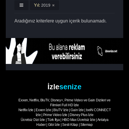
Yıl:
2019
Aradığınız kriterlere uygun içerik bulunamadı.
İzle
senize
Exxen, Netflix, BluTV, Disney+, Prime Video ve Gain Dizileri ve
Filmleri Full HD İzle
Netflix İzle
|
Exxen İzle
|
BluTV İzle
|
Gain İzle
|
beIN CONNECT
İzle
|
Prime Video İzle
|
Disney Plus İzle
Ücretsiz Dizi İzle
|
Türk İfşa
|
HBO Max Ücretsiz İzle
|
Antalya
Haber
|
Gibi İzle
|
Sesli Kitap
|
Sitemap