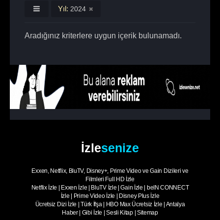
Yıl:
2024
Aradığınız kriterlere uygun içerik bulunamadı.
İzle
senize
Exxen, Netflix, BluTV, Disney+, Prime Video ve Gain Dizileri ve
Filmleri Full HD İzle
Netflix İzle
|
Exxen İzle
|
BluTV İzle
|
Gain İzle
|
beIN CONNECT
İzle
|
Prime Video İzle
|
Disney Plus İzle
Ücretsiz Dizi İzle
|
Türk İfşa
|
HBO Max Ücretsiz İzle
|
Antalya
Haber
|
Gibi İzle
|
Sesli Kitap
|
Sitemap