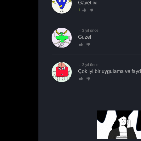
gayet iyi
1
3 yıl önce
guzel
3 yıl önce
Çok iyi bir uygulama ve fayd