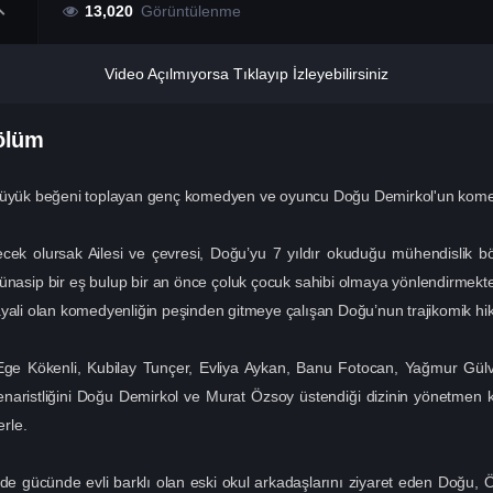
13,020
Görüntülenme
Video Açılmıyorsa Tıklayıp İzleyebilirsiniz
ölüm
 büyük beğeni toplayan genç komedyen ve oyuncu Doğu Demirkol'un komedye
ek olursak Ailesi ve çevresi, Doğu’yu 7 yıldır okuduğu mühendislik böl
nasip bir eş bulup bir an önce çoluk çocuk sahibi olmaya yönlendirmekte
yali olan komedyenliğin peşinden gitmeye çalışan Doğu’nun trajikomik hika
ge Kökenli, Kubilay Tunçer, Evliya Aykan, Banu Fotocan, Yağmur Gül
enaristliğini Doğu Demirkol ve Murat Özsoy üstendiği dizinin yönetme
erle.
de gücünde evli barklı olan eski okul arkadaşlarını ziyaret eden Doğu, 