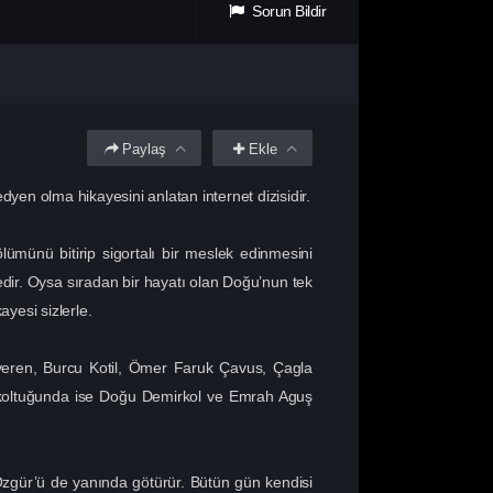
Sorun Bildir
Paylaş
Ekle
n olma hikayesini anlatan internet dizisidir.
ümünü bitirip sigortalı bir meslek edinmesini
dir. Oysa sıradan bir hayatı olan Doğu’nun tek
yesi sizlerle.
veren, Burcu Kotil, Ömer Faruk Çavus, Çagla
n koltuğunda ise Doğu Demirkol ve Emrah Aguş
Özgür’ü de yanında götürür. Bütün gün kendisi