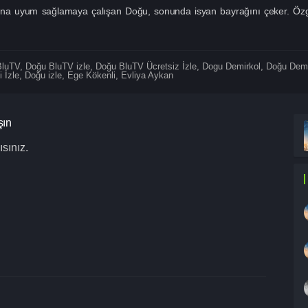
rına uyum sağlamaya çalışan Doğu, sonunda isyan bayrağını çeker. Özgü
BluTV
,
Doğu BluTV izle
,
Doğu BluTV Ücretsiz İzle
,
Dogu Demirkol
,
Doğu Demi
 İzle
,
Doğu izle
,
Ege Kökenli
,
Evliya Aykan
şın
sınız.