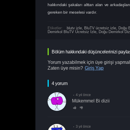
hakkındaki şakaları alttan alan ve arkadaşla
gereken bir meselesi vardır.
Etiketler:
blutv izle
,
BluTV ücretsiz izle
,
Doğu 
Demirkol BluTV Ücretsiz İzle
,
Doğu Demirkol Dizi
Bölüm hakkındaki düşüncelerinizi payla
Yorum yazabilmek için üye girişi yapmalı
Zaten üye misin?
Giriş Yap
4 yorum
4 yıl önce
Mükemmel Bi dizii
3 yıl önce