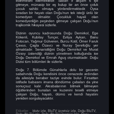
edinmesini istemektedir. Sabah 9 akşam 6 işe
gitmeye, münasip bir eş bulup bir an önce çoluk
çocuk sahibi olmaya yönlendirmektedir. Oysa
sıradan bir hayatı olan Doğu’nun tek isteği ünlü bir
komedyen olmaktır. Çocukluk hayali olan
komedyenliğin peşinden gitmeye çalışan Doğu’nun
trajikomik hikayesi sizlerle.
Dizinin oyuncu kadrosunda Doğu Demirkol, Ege
Kökenli, Kubilay Tunçer, Evliya Aykan, Banu
Fotocan, Yağmur Gülveren, Burcu Kotil, Ömer Faruk
Çavus, Çagla Özavcı ve Nuray Şerefoğlu yer
almaktadır. Senaristliğini Doğu Demirkol ve Murat
Özsoy üstendiği dizinin yönetmen koltuğunda ise
Doğu Demirkol ve Emrah Aguş oturmaktadır. Doğu
Dizisi tüm bölümleri ile sizlerle.
Doğu 7. Bölümde Günahlarla dolu bir gecenin
sabahında Doğu kendisini önce cenazede ardından
da ailesiyle beraber taziye evinde bulur. Fırsattan
istifade babasını imana döndürme çabaları da yine
sonuçsuz kalır. Akrabalarının bitmek bilmeyen
öğütlerinden bunalan ve kuzenini teselli etmeye
çalışan Doğu, hayatı, ölümü ve kendi hayatını
yeniden sorgulayacaktır.
Etiketler:
blutv izle
,
BluTV ücretsiz izle
,
Doğu BluTV
,