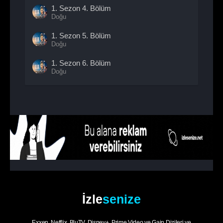
1. Sezon
4. Bölüm
Doğu
1. Sezon
5. Bölüm
Doğu
1. Sezon
6. Bölüm
Doğu
1. Sezon
7. Bölüm
Doğu
1. Sezon
8. Bölüm
- Sezon Finali
Doğu
İzle
senize
Exxen, Netflix, BluTV, Disney+, Prime Video ve Gain Dizileri ve