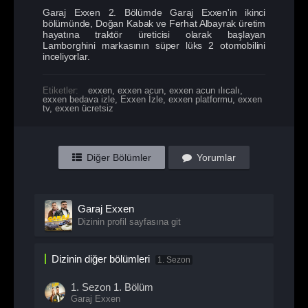
Garaj Exxen 2. Bölümde Garaj Exxen'in ikinci
bölümünde, Doğan Kabak ve Ferhat Albayrak üretim
hayatına traktör üreticisi olarak başlayan
Lamborghini markasının süper lüks 2 otomobilini
inceliyorlar.
Etiketler:
exxen
,
exxen acun
,
exxen acun ılıcalı
,
exxen bedava izle
,
Exxen İzle
,
exxen platformu
,
exxen
tv
,
exxen ücretsiz
Diğer Bölümler
Yorumlar
Garaj Exxen
Dizinin profil sayfasına git
Dizinin diğer bölümleri
1. Sezon
1. Sezon
1. Bölüm
Garaj Exxen