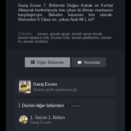
Garaj Exxen 7. Bölümde Doğan Kabak ve Ferhat
Albayrak konforlarıyla öne çıkan iki Alman markasını
karşılaştırıyor. Bakalım kazanan kim olacak;
Mercedes S Class mı, yoksa Audi A8 L mi?
Etiketler:
exxen
,
exxen acun
,
exxen acun ılıcalı
,
exxen bedava izle
,
Exxen İzle
,
exxen platformu
,
exxen
tv
,
exxen ücretsiz
Diğer Bölümler
Yorumlar
Garaj Exxen
Dizinin profil sayfasına git
Dizinin diğer bölümleri
1. Sezon
1. Sezon
1. Bölüm
Garaj Exxen