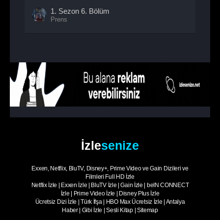
1. Sezon
6. Bölüm
Prens
1. Sezon
7. Bölüm
Prens
1. Sezon
8. Bölüm
- Sezon Finali
Prens
İzle
senize
Exxen, Netflix, BluTV, Disney+, Prime Video ve Gain Dizileri ve
Filmleri Full HD İzle
Netflix İzle
|
Exxen İzle
|
BluTV İzle
|
Gain İzle
|
beIN CONNECT
İzle
|
Prime Video İzle
|
Disney Plus İzle
Ücretsiz Dizi İzle
|
Türk İfşa
|
HBO Max Ücretsiz İzle
|
Antalya
Haber
|
Gibi İzle
|
Sesli Kitap
|
Sitemap