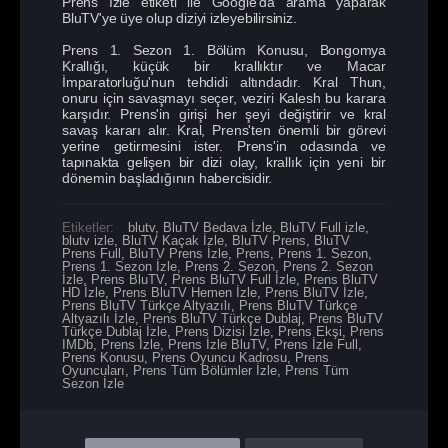
Prens İzle etiketi ile Google'da arama yaparak
BluTV'ye üye olup diziyi izleyebilirsiniz.
Prens 1. Sezon 1. Bölüm Konusu, Bongomya
Krallığı, küçük bir krallıktır ve Macar
İmparatorluğu'nun tehdidi altındadır. Kral Thun,
onuru için savaşmayı seçer, veziri Kalesh bu karara
karşıdır. Prens'in girişi her şeyi değiştirir ve kral
savaş kararı alır. Kral, Prens'ten önemli bir görevi
yerine getirmesini ister. Prens'in odasında ve
tapınakta gelişen bir dizi olay, krallık için yeni bir
dönemin başladığının habercisidir.
Etiketler:
blutv
,
BluTV Bedava İzle
,
BluTV Full izle
,
blutv izle
,
BluTV Kaçak İzle
,
BluTV Prens
,
BluTV
Prens Full
,
BluTV Prens İzle
,
Prens
,
Prens 1. Sezon
,
Prens 1. Sezon İzle
,
Prens 2. Sezon
,
Prens 2. Sezon
İzle
,
Prens BluTV
,
Prens BluTV Full İzle
,
Prens BluTV
HD İzle
,
Prens BluTV Hemen İzle
,
Prens BluTV İzle
,
Prens BluTV Türkçe Altyazılı
,
Prens BluTV Türkçe
Altyazılı İzle
,
Prens BluTV Türkçe Dublaj
,
Prens BluTV
Türkçe Dublaj İzle
,
Prens Dizisi İzle
,
Prens Ekşi
,
Prens
IMDb
,
Prens İzle
,
Prens İzle BluTV
,
Prens İzle Full
,
Prens Konusu
,
Prens Oyuncu Kadrosu
,
Prens
Oyuncuları
,
Prens Tüm Bölümler İzle
,
Prens Tüm
Sezon İzle