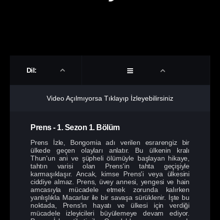
Dil:
Video Açılmıyorsa Tıklayıp İzleyebilirsiniz
Prens
-
1. Sezon
1. Bölüm
Prens İzle, Bongomia adı verilen esrarengiz bir
ülkede geçen olayları anlatır. Bu ülkenin kralı
Thun'un ani ve şüpheli ölümüyle başlayan hikaye,
tahtın varisi olan Prens'in tahta geçişiyle
karmaşıklaşır. Ancak, kimse Prens'i veya ülkesini
ciddiye almaz. Prens, üvey annesi, yengesi ve hain
amcasıyla mücadele etmek zorunda kalırken
yanlışlıkla Macarlar ile bir savaşa sürüklenir. İşte bu
noktada, Prens'in hayatı ve ülkesi için verdiği
mücadele izleyicileri büyülemeye devam ediyor.