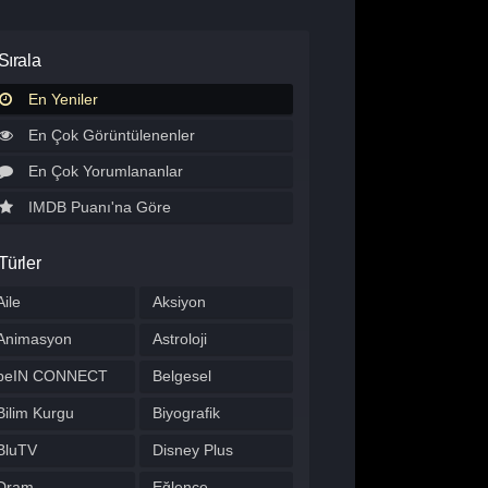
Sırala
En Yeniler
En Çok Görüntülenenler
En Çok Yorumlananlar
IMDB Puanı'na Göre
Türler
Aile
Aksiyon
Animasyon
Astroloji
beIN CONNECT
Belgesel
Bilim Kurgu
Biyografik
BluTV
Disney Plus
Dram
Eğlence