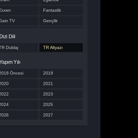
Exxen
Fantastik
Gain TV
Gençlik
Gerilim
Gizem
Dizi Dili
HBO Max
Hulu
TR Dublaj
TR Altyazı
Japon Dizisi
Komedi
Yapım Yılı
Kore Dizileri
Kore Yapımı
Korku
2018 Öncesi
Macera
2019
Müzik
2020
Müzikal
2021
Netflix
2022
Otomobil
2023
Polisiye
2024
Prime Video
2025
Program
2026
Reality
2027
Romantik
Savaş
Spor
Stand Up