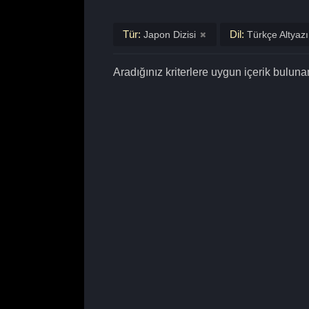
Tür:
Dil:
Japon Dizisi
Türkçe Altyazı
Aradığınız kriterlere uygun içerik bulun