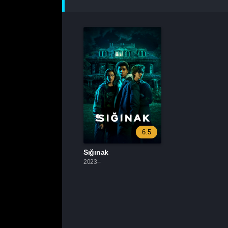
6.5
Sığınak
2023–