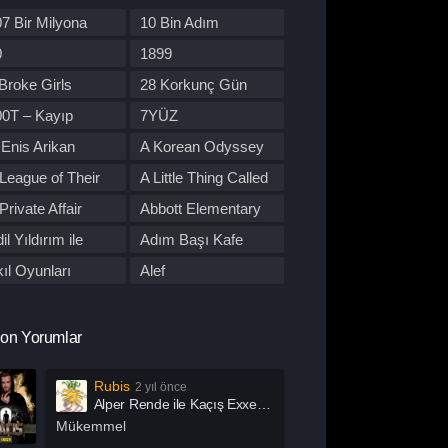
re Dizileri
Kore Yapımı
7 Bir Milyona
10 Bin Adım
orku
Macera
den Yol
0
1899
üzik
Müzikal
Broke Girls
28 Korkunç Gün
tflix
Otomobil
00T – Kayıp
7YÜZ
lisiye
Prime Video
tobüs
Enis Arikan
A Korean Odyssey
rogram
Reality
League of Their
A Little Thing Called
omantik
Savaş
wn
First Love
Private Affair
Abbott Elementary
por
Stand Up
il Yıldırım ile
Adım Başı Kafe
uç
Tabii
utu
ıl Oyunları
Alef
alk Show
TOD
l Of Us Are Dead
All or Nothing:
 Dizileri İzle
Western
Manchester City
lma
Alper Rende ile
on Yorumlar
arışma
Yaşam
Kaçış
merican Horror
American Odyssey
Rubis
2 yıl önce
ory
ndropoz
Arabeskin Aşık
Alper Rende ile Kaçış Exxen 2. Sezon 1. Bölüm İzle
Kadınları
ayış
Arcane
Mükemmel