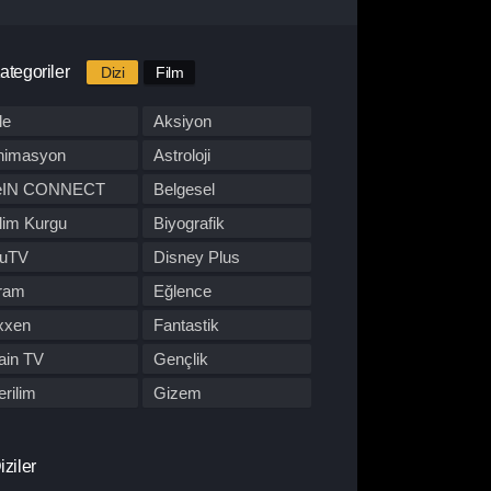
ategoriler
Dizi
Film
le
Aksiyon
nimasyon
Astroloji
eIN CONNECT
Belgesel
lim Kurgu
Biyografik
luTV
Disney Plus
ram
Eğlence
xxen
Fantastik
ain TV
Gençlik
rilim
Gizem
BO Max
Hulu
pon Dizisi
Komedi
iziler