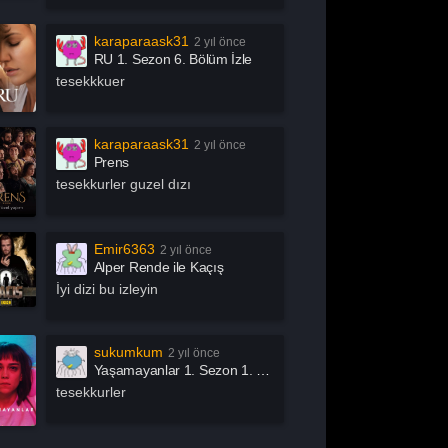
chive 81
Arjen
rrow
Asla Vazgeçme
karaparaask31
2 yıl önce
RU 1. Sezon 6. Bölüm İzle
slında Özgürsün
Astrolojik Şifreler
tesekkkuer
atürk
Atatürk 1881 – 1919
ak İşleri
Az Önce Babamı
karaparaask31
2 yıl önce
Öldürdüm
Prens
ık Mikrofon
Aşk 101
tesekkurler guzel dızı
şk Adası
Aşk Kumardır
aby
Baby Fever
Emir6363
2 yıl önce
llers
Bang Bang Baby
Alper Rende ile Kaçış
en Bu Boşluğu
Ben Gri
İyi dizi bu izleyin
sıl?
tter Call Saul
Big Mouth
ig Sky
Bir Yeraltı Sit-com’u
sukumkum
2 yıl önce
Yaşamayanlar 1. Sezon 1. Bölüm İzle
izden Olur Mu?
Bizi Ayıran Çizgi
tesekkurler
ack Mirror
Bonkis
oom by İbrahim
Bosch