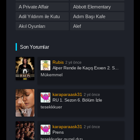
Romantik
Savaş
First Love
A Private Affair
Abbott Elementary
Spor
Stand Up
Adil Yıldırım ile Kutu
Adım Başı Kafe
Suç
Tabii
Akıl Oyunları
Alef
Talk Show
TOD
All Of Us Are Dead
All or Nothing:
TV Dizileri İzle
Western
Manchester City
Alma
Alper Rende ile Kaçış
Son Yorumlar
Yarışma
Yaşam
American Horror Story
American Odyssey
Rubis
2 yıl önce
Andropoz
Arabeskin Aşık
Alper Rende ile Kaçış Exxen 2. Sezon 1. Bölüm İzle
Kadınları
Arayış
Arcane
Mükemmel
Archive 81
Arjen
Arrow
Asla Vazgeçme
karaparaask31
2 yıl önce
RU 1. Sezon 6. Bölüm İzle
Aslında Özgürsün
Astrolojik Şifreler
tesekkkuer
Atatürk
Atatürk 1881 – 1919
Ayak İşleri
Az Önce Babamı
karaparaask31
2 yıl önce
Öldürdüm
Prens
Açık Mikrofon
Aşk 101
tesekkurler guzel dızı