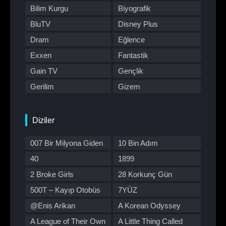
Bilim Kurgu
Biyografik
BluTV
Disney Plus
Dram
Eğlence
Exxen
Fantastik
Gain TV
Gençlik
Gerilim
Gizem
HBO Max
Hulu
Japon Dizisi
Komedi
Diziler
Kore Dizileri
Kore Yapımı
007 Bir Milyona Giden
10 Bin Adım
Korku
Macera
Yol
40
1899
Müzik
Müzikal
2 Broke Girls
28 Korkunç Gün
Netflix
Otomobil
500T – Kayıp Otobüs
7YÜZ
Polisiye
Prime Video
@Enis Arikan
A Korean Odyssey
Program
Reality
A League of Their Own
A Little Thing Called