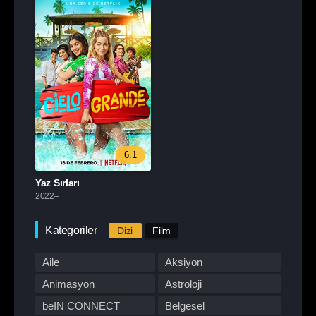
6.1
Yaz Sırları
2022–
Kategoriler
Dizi
Film
Aile
Aksiyon
Animasyon
Astroloji
beIN CONNECT
Belgesel